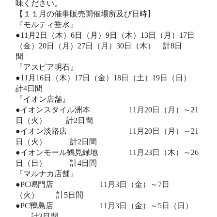
味ください。
【１１月の催事販売開催場所及び日時】
『モルティ垂水』
●11月2日（木）6日（月）9日（木）13日（月）17日
（金）20日（月）27日（月）30日（木） 計8日
『アスピア明石』
●11月16日（木）17日（金）18日（土）19日（日）
計4日間
『イオン店舗』
●イオンスタイル洲本 11月20日（月）～21
日（火） 計2日間
●イオン淡路店 11月20日（月）～21
日（火） 計2日間
●イオンモール鶴見緑地 11月23日（木）～26
日（日） 計4日間
『マルナカ店舗』
●PC鳴門店 11月3日（金）～7日
（火） 計5日間
●PC鴨島店 11月3日（金）～5日（日）
計3日間