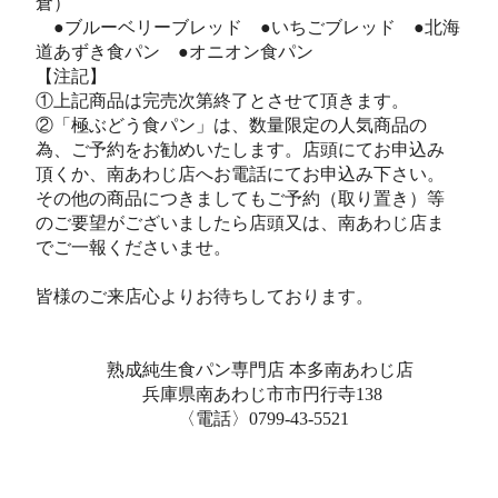
倉）
●ブルーベリーブレッド ●いちごブレッド ●北海
道あずき食パン ●オニオン食パン
【注記】
①上記商品は完売次第終了とさせて頂きます。
②「極ぶどう食パン」は、数量限定の人気商品の
為、ご予約をお勧めいたします。店頭にてお申込み
頂くか、南あわじ店へお電話にてお申込み下さい。
その他の商品につきましてもご予約（取り置き）等
のご要望がございましたら店頭又は、南あわじ店ま
でご一報くださいませ。
皆様のご来店心よりお待ちしております。
熟成純生食パン専門店 本多南あわじ店
兵庫県南あわじ市市円行寺138
〈電話〉0799-43-5521