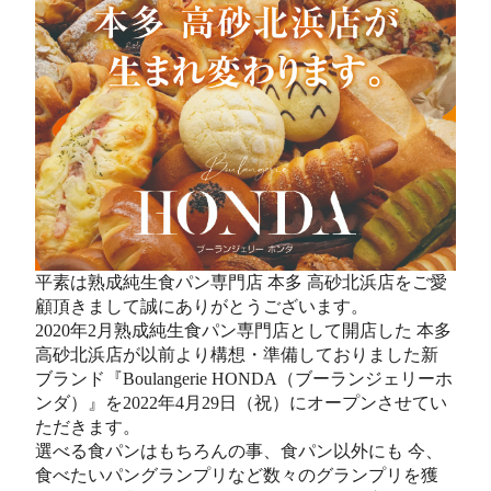
平素は熟成純生食パン専門店 本多 高砂北浜店をご愛
顧頂きまして誠にありがとうございます。
2020年2月熟成純生食パン専門店として開店した 本多
高砂北浜店が以前より構想・準備しておりました新
ブランド『Boulangerie HONDA（ブーランジェリーホ
ンダ）』を2022年4月29日（祝）にオープンさせてい
ただきます。
選べる食パンはもちろんの事、食パン以外にも 今、
食べたいパングランプリなど数々のグランプリを獲