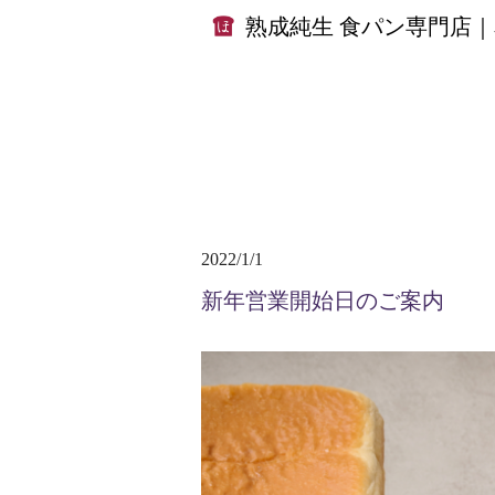
熟成純生 食パン専門店
2022/1/1
新年営業開始日のご案内